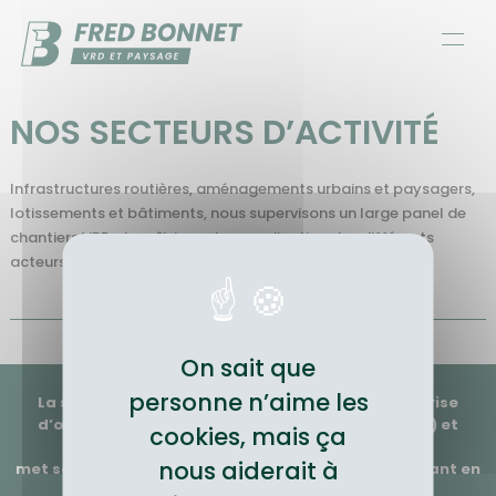
Panneau de gestion des cookies
NOS SECTEURS D’ACTIVITÉ
Infrastructures routières, aménagements urbains et paysagers,
lotissements et bâtiments, nous supervisons un large panel de
chantiers VRD et maîtrisons la coordination des différents
acteurs.
On sait que
personne n’aime les
La société FRED BONNET bureau d’études et maitrise
d’œuvre experte en VRD (Voirie et Réseaux Divers) et
cookies, mais ça
Paysage
nous aiderait à
met son savoir-faire au service des clients, en prenant en
compte les nouvelles manières de concevoir