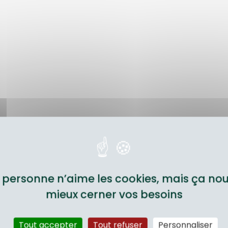
 personne n’aime les cookies, mais ça nou
SECTEURS
mieux cerner vos besoins
Tout accepter
Tout refuser
Personnaliser